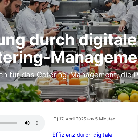
ung durch digitale
tering-Manageme
gen für das Catering-Management, die 
•
17. April 2025
5 Minuten
Effizienz durch digitale