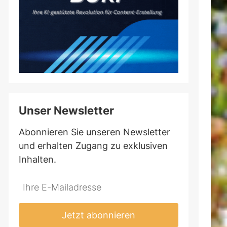
Unser Newsletter
Abonnieren Sie unseren Newsletter
und erhalten Zugang zu exklusiven
Inhalten.
Do
*Ihre
not
E-
fill
Mailadresse:
Jetzt abonnieren
this