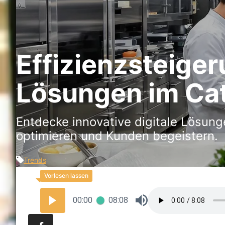
Effizienzsteiger
Lösungen im Ca
Entdecke innovative digitale Lösun
optimieren und Kunden begeistern.
Trends
00:00
08:08