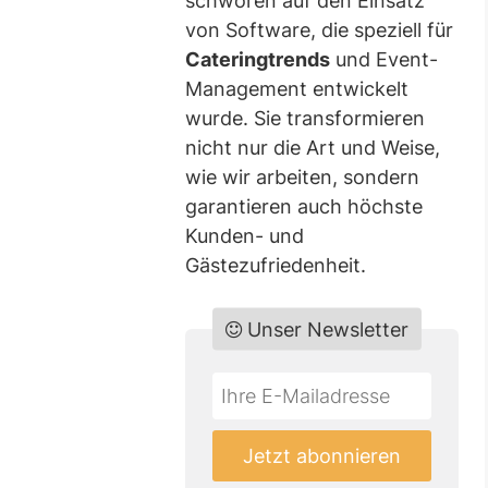
schwören auf den Einsatz
von Software, die speziell für
Cateringtrends
und Event-
Management entwickelt
wurde. Sie transformieren
nicht nur die Art und Weise,
wie wir arbeiten, sondern
garantieren auch höchste
Kunden- und
Gästezufriedenheit.
Unser Newsletter
Do
*Ihre
not
E-
fill
Mailadresse:
Jetzt abonnieren
this