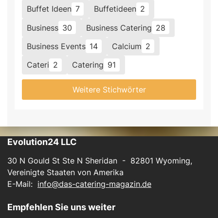
Buffet Ideen
7
Buffetideen
2
Business
30
Business Catering
28
Business Events
14
Calcium
2
Cateri
2
Catering
91
Weitere Stichwörter
Evolution24 LLC
30 N Gould St Ste N Sheridan - 82801 Wyoming,
Vereinigte Staaten von Amerika
E-Mail:
info@das-catering-magazin.de
Empfehlen Sie uns weiter