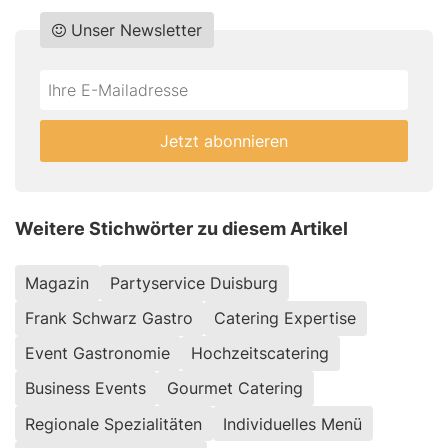
Unser Newsletter
Do
*Ihre
not
E-
fill
Mailadresse:
Jetzt abonnieren
this
field
Weitere Stichwörter zu diesem Artikel
Magazin
Partyservice Duisburg
Frank Schwarz Gastro
Catering Expertise
Event Gastronomie
Hochzeitscatering
Business Events
Gourmet Catering
Regionale Spezialitäten
Individuelles Menü