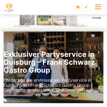
Exklusiver Partyservice in
Duisburg – Frank Schwarz
Gastro Group
Entdecken Sie erstklassigen Partyservice in
Duisburg mit Frank Schwarz Gastro Group.
Einzigartig, professionell, und unvergesslich!
Business
Tipps