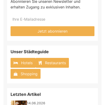
Abonnieren Sie unseren Newsletter und
erhalten Zugang zu exklusiven Inhalten.
Do
*Ihre
not
E-
fill
Mailadresse:
Jetzt abonnieren
this
field
Unser Städteguide
Hotels
Restaurants
Shopping
Letzten Artikel
14.06.2026