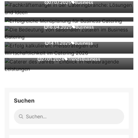
Business
07.07.2025
Die Bedeutung von saisonalen Zutaten im
Business
29.04.2024
Business Catering
Erfolg kalkulieren: Preisstrategien und
Business
16.04.2025
Wirtschaftlichkeit im Catering 2026
Caterer des Jahres - Einblick in
Business
14.11.2025
herausragende Leistungen
Trends
Business
27.01.2024
Suchen