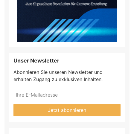
Unser Newsletter
Abonnieren Sie unseren Newsletter und
erhalten Zugang zu exklusiven Inhalten.
Do
*Ihre
not
E-
fill
Mailadresse:
Jetzt abonnieren
this
field