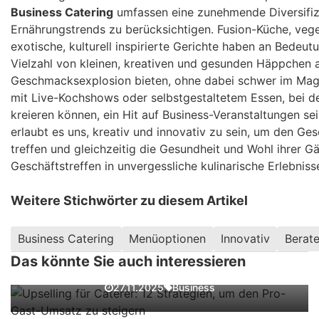
Business Catering
umfassen eine zunehmende Diversifiz
Ernährungstrends zu berücksichtigen. Fusion-Küche, vege
exotische, kulturell inspirierte Gerichte haben an Bedeu
Vielzahl von kleinen, kreativen und gesunden Häppchen
Geschmacksexplosion bieten, ohne dabei schwer im Mage
mit Live-Kochshows oder selbstgestaltetem Essen, bei de
kreieren können, ein Hit auf Business-Veranstaltungen s
erlaubt es uns, kreativ und innovativ zu sein, um den Ge
treffen und gleichzeitig die Gesundheit und Wohl ihrer G
Geschäftstreffen in unvergessliche kulinarische Erlebnis
Weitere Stichwörter zu diesem Artikel
Business Catering
Menüoptionen
Innovativ
Berate
Upselling für Caterer: 12 Strategien, um
den Pro-Gast-Umsatz zu steigern
Das könnte Sie auch interessieren
Fachkräftemangel in der
Business
27.11.2025
Cateringbranche: Lösungen und Ideen
Erfolgreiche Menüplanung für Business
Catering