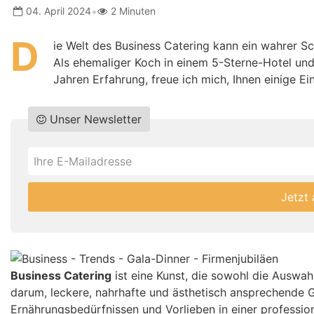
•
04. April 2024
2 Minuten
D
ie Welt des Business Catering kann ein wahrer Sc
Als ehemaliger Koch in einem 5-Sterne-Hotel und
Jahren Erfahrung, freue ich mich, Ihnen einige Ei
Unser Newsletter
Do
*Ihre
not
E-
fill
Mailadresse:
Jetzt
this
field
Business Catering
ist eine Kunst, die sowohl die Auswah
darum, leckere, nahrhafte und ästhetisch ansprechende Ge
Ernährungsbedürfnissen und Vorlieben in einer professi