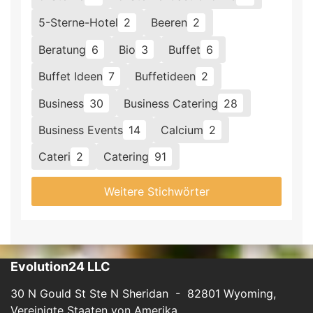
5-Sterne-Hotel
2
Beeren
2
Beratung
6
Bio
3
Buffet
6
Buffet Ideen
7
Buffetideen
2
Business
30
Business Catering
28
Business Events
14
Calcium
2
Cateri
2
Catering
91
Weitere Stichwörter
Evolution24 LLC
30 N Gould St Ste N Sheridan - 82801 Wyoming,
Vereinigte Staaten von Amerika