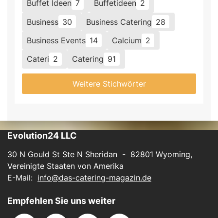
Buffet Ideen
7
Buffetideen
2
Business
30
Business Catering
28
Business Events
14
Calcium
2
Cateri
2
Catering
91
Weitere Stichwörter
Evolution24 LLC
30 N Gould St Ste N Sheridan - 82801 Wyoming,
Vereinigte Staaten von Amerika
E-Mail:
info@das-catering-magazin.de
Empfehlen Sie uns weiter