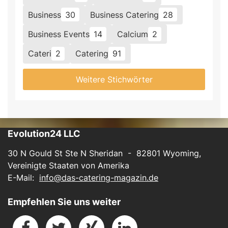
Business
30
Business Catering
28
Business Events
14
Calcium
2
Cateri
2
Catering
91
Weitere Stichwörter
Evolution24 LLC
30 N Gould St Ste N Sheridan - 82801 Wyoming,
Vereinigte Staaten von Amerika
E-Mail:
info@das-catering-magazin.de
Empfehlen Sie uns weiter