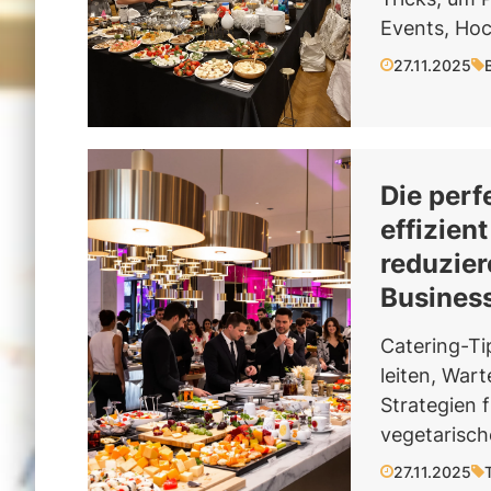
Events, Hoch
27.11.2025
Die perf
effizien
reduzier
Business
Catering-Ti
leiten, War
Strategien 
vegetarisch
27.11.2025