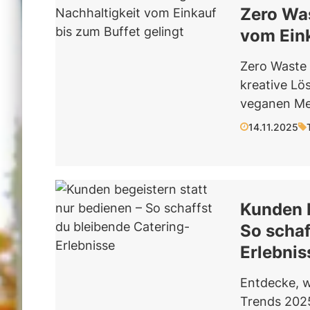
Zero Was
vom Eink
Zero Waste 
kreative Lö
veganen Men
14.11.2025
Kunden b
So schaf
Erlebnis
Entdecke, w
Trends 2025