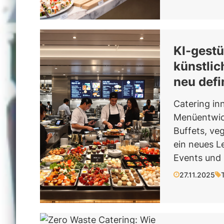
KI-gest
künstlic
neu defi
Catering inn
Menüentwic
Buffets, ve
ein neues L
Events und 
27.11.2025