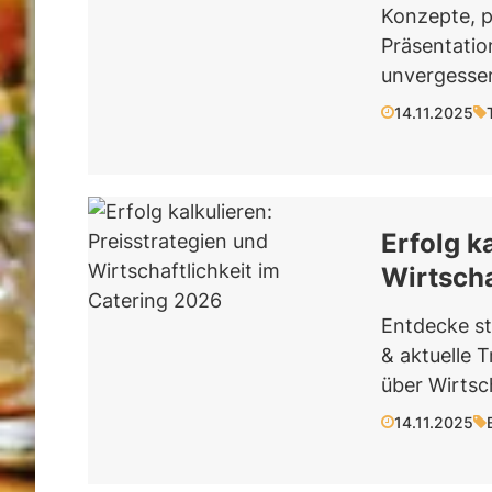
Konzepte, p
Präsentatio
unvergesse
14.11.2025
Erfolg k
Wirtscha
Entdecke st
& aktuelle T
über Wirtsc
14.11.2025