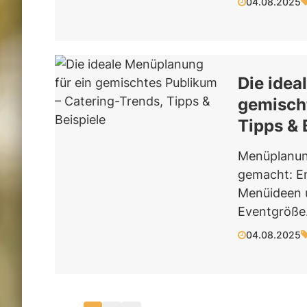
04.08.2025
Die idea
gemischt
Tipps & 
Menüplanung
gemacht: En
Menüideen u
Eventgröße
04.08.2025