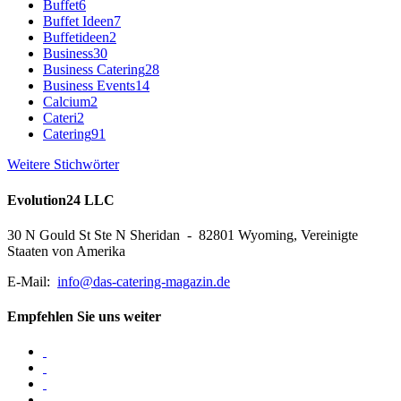
Buffet
6
Buffet Ideen
7
Buffetideen
2
Business
30
Business Catering
28
Business Events
14
Calcium
2
Cateri
2
Catering
91
Weitere Stichwörter
Evolution24 LLC
30 N Gould St Ste N Sheridan - 82801 Wyoming, Vereinigte
Staaten von Amerika
E-Mail:
info@das-catering-magazin.de
Empfehlen Sie uns weiter