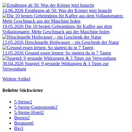
14.06.2026
Ernährung ab 50: Was der Körper jetzt braucht
19.05.2026
Die 10 besten Geheimtipps für Kaffee aus dem
Vollautomaten: Mehr Geschmack aus der Maschine holen
13.05.2026
Hirschquelle Heilwasser – ein Geschenk der Natur
13.05.2026
Gesund essen lernen: So startest du in 7 Tagen
30.04.2026
Spargel: 9 gesunde Wirkungen & 3 Tipps zur
Verwendung
Weitere Artikel
Beliebte Stichwörter
5-Sterne
2
5-Sterne-Gastronomie
2
5-Sterne-Hotel
2
Beeren
2
Beratung
6
Bio
3