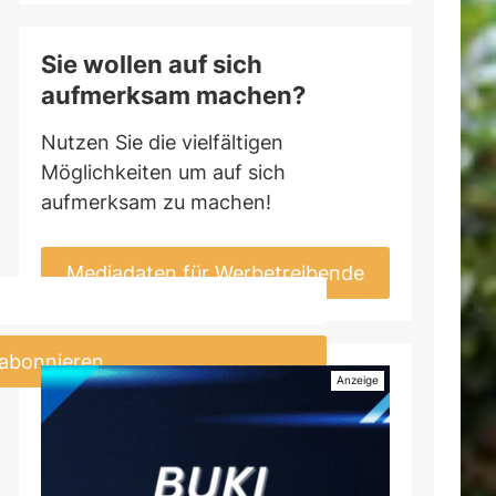
annend?
Sie wollen auf sich
on der Tasse in den Kochtopf, weil er
aufmerksam machen?
ch zu wecken. Seine Tiefe, Bitternoten
um Star in herzhaften Gerichten –
Nutzen Sie die vielfältigen
du garantiert nicht vergisst.
Möglichkeiten um auf sich
aufmerksam zu machen!
Mediadaten für Werbetreibende
 abonnieren
dass Kaffee nicht nur munter, sondern
ffee ist wie Heavy Metal für deine