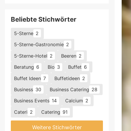
arinaden, grob für Rubs.
hnt sich für feine Nuancen und
Beliebte Stichwörter
5-Sterne
2
ch Kaffee. Während er als Getränk oft
chzutat erst im Zusammenspiel mit
5-Sterne-Gastronomie
2
Magie. Besonders dunkle Röstungen
5-Sterne-Hotel
2
Beeren
2
nicht zu dominant werden, sondern
Beratung
6
Bio
3
Buffet
6
nden. Nimm lieber feinen Mahlgrad,
, und grobere Stückchen für Rub-
Buffet Ideen
7
Buffetideen
2
ne ganz andere Textur und
Business
30
Business Catering
28
n: Je besser die Bohnen, desto
ch gemahlen ist immer besser als alter
Business Events
14
Calcium
2
 als aromatische Waffe auf Chef-
Cateri
2
Catering
91
Weitere Stichwörter