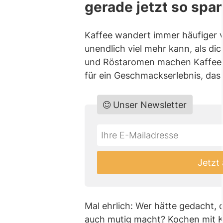
gerade jetzt so sp
Kaffee wandert immer häufiger v
unendlich viel mehr kann, als di
und Röstaromen machen Kaffee z
für ein Geschmackserlebnis, das 
Unser Newsletter
Do
*Ihre
not
E-
fill
Mailadresse:
Jetzt
this
field
Mal ehrlich: Wer hätte gedacht, 
auch mutig macht? Kochen mit Ka