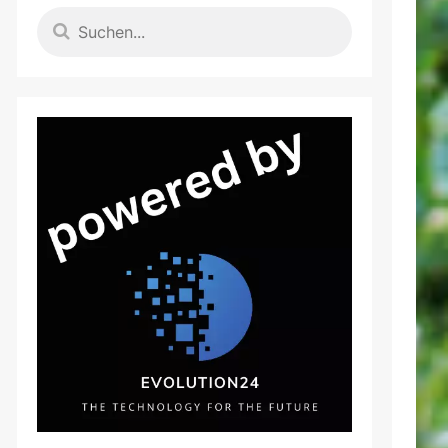
en, bevor du Kaffee als Zutat nutzt?
n Rezepten praktisch um – Schritt für
zeigen, wie Kaffee deftig
 vermeiden – wie klappt der Umstieg
hr als ein Getränk: Das aromatische
ten Gerichten überraschende Tiefe,
 Wer gern experimentiert, entdeckt
 Geschmackshoheiten für Saucen,
che.
 der herzhaften Küche