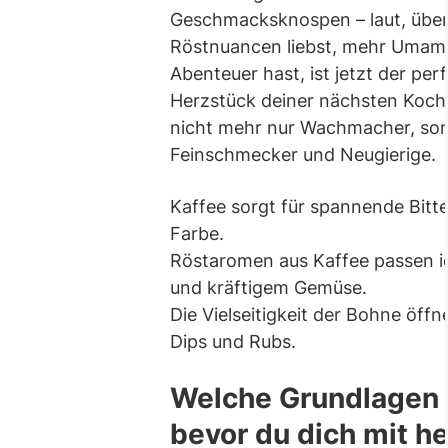
Geschmacksknospen – laut, übe
Röstnuancen liebst, mehr Umami 
Abenteuer hast, ist jetzt der pe
Herzstück deiner nächsten Kochs
nicht mehr nur Wachmacher, so
Feinschmecker und Neugierige.
Kaffee sorgt für spannende Bitte
Farbe.
Röstaromen aus Kaffee passen id
und kräftigem Gemüse.
Die Vielseitigkeit der Bohne öffn
Dips und Rubs.
Welche Grundlagen 
bevor du dich mit h