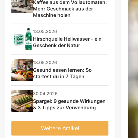
Kaffee aus dem Vollautomaten: 
Mehr Geschmack aus der 
Maschine holen
13.05.2026
Hirschquelle Heilwasser – ein 
Geschenk der Natur
13.05.2026
Gesund essen lernen: So 
Rezepte mit der Bohne
startest du in 7 Tagen
utzen, solltest du die Unterschiede
30.04.2026
n und Dosierung kennen. Dunkle
Spargel: 9 gesunde Wirkungen 
ee bringen besondere Würze und
& 3 Tipps zur Verwendung
alität und Frische entscheiden, ob
er enttäuscht.
Weitere Artikel
sive Aromen und weniger Säure.