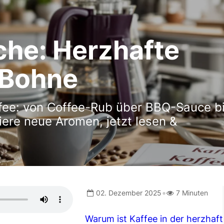
che: Herzhafte
 Bohne
ffee: von Coffee-Rub über BBQ-Sauce b
ere neue Aromen, jetzt lesen &
•
02. Dezember 2025
7 Minuten
Warum ist Kaffee in der herzhaf