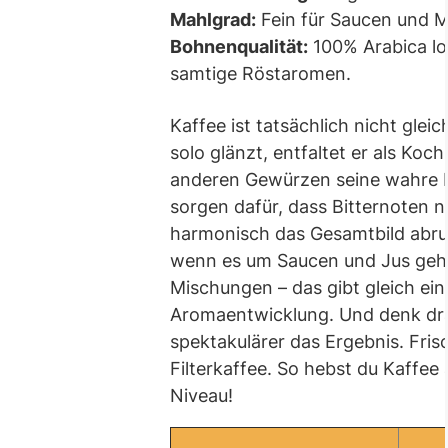
Mahlgrad:
Fein für Saucen und M
Bohnenqualität:
100% Arabica lo
samtige Röstaromen.
Kaffee ist tatsächlich nicht glei
solo glänzt, entfaltet er als Ko
anderen Gewürzen seine wahre 
sorgen dafür, dass Bitternoten 
harmonisch das Gesamtbild abru
wenn es um Saucen und Jus geht
Mischungen – das gibt gleich ei
Aromaentwicklung. Und denk dra
spektakulärer das Ergebnis. Fris
Filterkaffee. So hebst du Kaffee
Niveau!