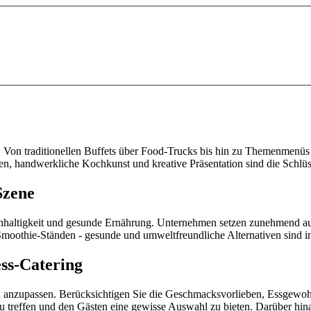
t. Von traditionellen Buffets über Food-Trucks bis hin zu Themenmenüs 
ten, handwerkliche Kochkunst und kreative Präsentation sind die Schlüs
Szene
achhaltigkeit und gesunde Ernährung. Unternehmen setzen zunehmend au
Smoothie-Ständen - gesunde und umweltfreundliche Alternativen sind i
ss
-Catering
d anzupassen. Berücksichtigen Sie die Geschmacksvorlieben, Essgewohn
treffen und den Gästen eine gewisse Auswahl zu bieten. Darüber hinaus