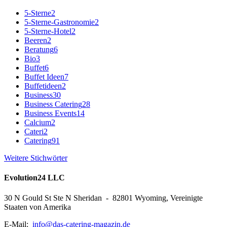
5-Sterne
2
5-Sterne-Gastronomie
2
5-Sterne-Hotel
2
Beeren
2
Beratung
6
Bio
3
Buffet
6
Buffet Ideen
7
Buffetideen
2
Business
30
Business Catering
28
Business Events
14
Calcium
2
Cateri
2
Catering
91
Weitere Stichwörter
Evolution24 LLC
30 N Gould St Ste N Sheridan - 82801 Wyoming, Vereinigte
Staaten von Amerika
E-Mail:
info@das-catering-magazin.de