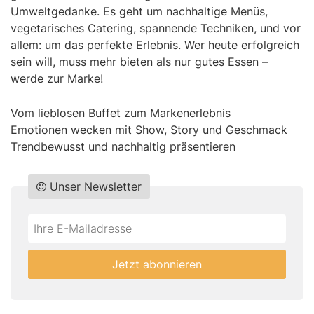
Umweltgedanke. Es geht um nachhaltige Menüs,
vegetarisches Catering, spannende Techniken, und vor
allem: um das perfekte Erlebnis. Wer heute erfolgreich
sein will, muss mehr bieten als nur gutes Essen –
werde zur Marke!
Vom lieblosen Buffet zum Markenerlebnis
Emotionen wecken mit Show, Story und Geschmack
Trendbewusst und nachhaltig präsentieren
Unser Newsletter
Do
*Ihre
not
E-
fill
Mailadresse:
Jetzt abonnieren
this
field