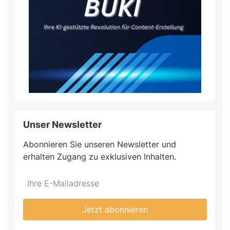
Unser Newsletter
Abonnieren Sie unseren Newsletter und
erhalten Zugang zu exklusiven Inhalten.
Do
*Ihre
not
E-
fill
Mailadresse:
Jetzt abonnieren
this
field