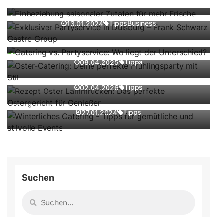
Frank Schwarz Gastro Group
Catering vs. Partyservice: Wo liegt der
Unterschied?
Tipps
Business
13.01.2024
Oster-Catering: Deine perfekte
Tipps
07.07.2025
Frühlingsparty mit Stil
Rezept Oster Lammrücken: Das perfekte
Tipps
08.04.2025
Ostergericht für Genießer
Winterliches Catering - Tipps für
Tipps
02.04.2026
gemütliche und stilvolle Events
Tipps
27.01.2024
Suchen