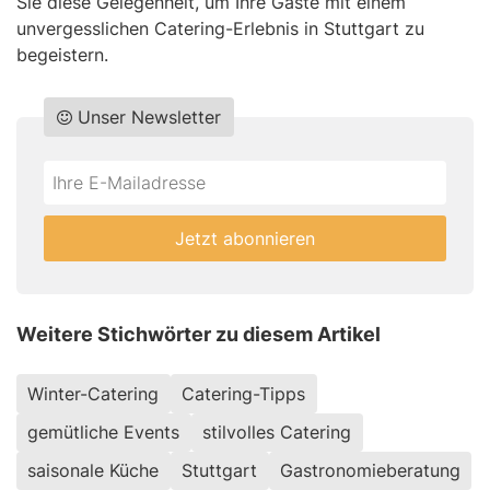
Sie diese Gelegenheit, um Ihre Gäste mit einem
unvergesslichen Catering-Erlebnis in Stuttgart zu
begeistern.
Unser Newsletter
Do
*Ihre
not
E-
fill
Mailadresse:
Jetzt abonnieren
this
field
Weitere Stichwörter zu diesem Artikel
Winter-Catering
Catering-Tipps
gemütliche Events
stilvolles Catering
saisonale Küche
Stuttgart
Gastronomieberatung