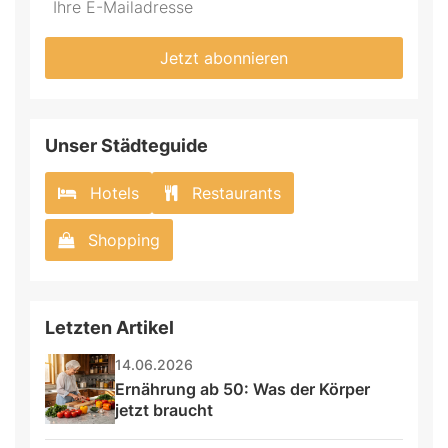
not
E-
fill
Mailadresse:
Jetzt abonnieren
this
field
Unser Städteguide
Hotels
Restaurants
Shopping
Letzten Artikel
14.06.2026
Ernährung ab 50: Was der Körper 
jetzt braucht