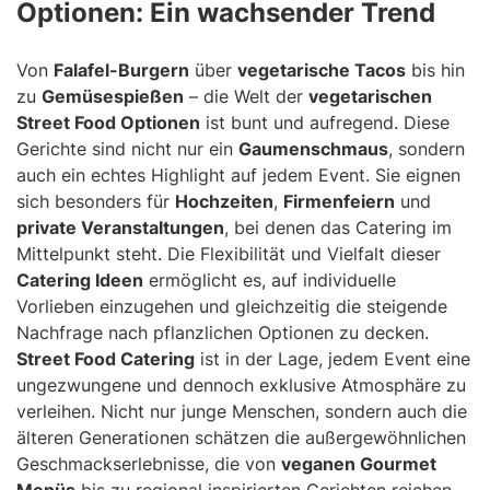
Optionen: Ein wachsender Trend
Von
Falafel-Burgern
über
vegetarische Tacos
bis hin
zu
Gemüsespießen
– die Welt der
vegetarischen
Street Food Optionen
ist bunt und aufregend. Diese
Gerichte sind nicht nur ein
Gaumenschmaus
, sondern
auch ein echtes Highlight auf jedem Event. Sie eignen
sich besonders für
Hochzeiten
,
Firmenfeiern
und
private Veranstaltungen
, bei denen das Catering im
Mittelpunkt steht. Die Flexibilität und Vielfalt dieser
Catering Ideen
ermöglicht es, auf individuelle
Vorlieben einzugehen und gleichzeitig die steigende
Nachfrage nach pflanzlichen Optionen zu decken.
Street Food Catering
ist in der Lage, jedem Event eine
ungezwungene und dennoch exklusive Atmosphäre zu
verleihen. Nicht nur junge Menschen, sondern auch die
älteren Generationen schätzen die außergewöhnlichen
Geschmackserlebnisse, die von
veganen Gourmet
Menüs
bis zu regional inspirierten Gerichten reichen.