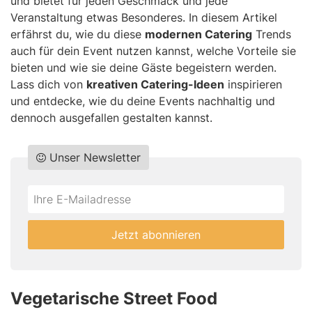
und bietet für jeden Geschmack und jede
Veranstaltung etwas Besonderes. In diesem Artikel
erfährst du, wie du diese
modernen Catering
Trends
auch für dein Event nutzen kannst, welche Vorteile sie
bieten und wie sie deine Gäste begeistern werden.
Lass dich von
kreativen Catering-Ideen
inspirieren
und entdecke, wie du deine Events nachhaltig und
dennoch ausgefallen gestalten kannst.
Unser Newsletter
Do
*Ihre
not
E-
fill
Mailadresse:
Jetzt abonnieren
this
field
Vegetarische Street Food