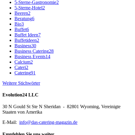
5-Sterne-Gastronomie
2
5-Sterne-Hotel
2
Beeren
2
Beratung
6
Bio
3
Buffet
6
Buffet Ideen
7
Buffetideen
2
Business
30
Business Catering
28
Business Events
14
Calcium
2
Cateri
2
Catering
91
Weitere Stichwörter
Evolution24 LLC
30 N Gould St Ste N Sheridan - 82801 Wyoming, Vereinigte
Staaten von Amerika
E-Mail:
info@das-catering-magazin.de
Empfehlen Sie uns weiter