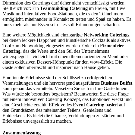
Dimension des Caterings darf daher nicht vernachlässigt werden.
Stellt euch vor: Ein
Teambuilding Catering
im Freien, mit Live-
Musik und interaktiven Food-Stationen, die es den Teilnehmern
ermöglicht, miteinander in Kontakt zu treten und Spaß zu haben. Es
muss mehr als nur Essen sein ‒ es soll Erinnerungen schaffen.
Eine weitere Möglichkeit sind einzigartige
Networking Caterings
,
bei denen leckere Häppchen und künstlerische Cocktails als aktives
Tool zum Networking eingesetzt werden. Oder ein
Firmenfeier
Catering
, das die Werte und den Stil des Unternehmens
widerspiegelt ‒ vielleicht mit einem themenorientierten Menü oder
einem exklusiven Dessert-Höhepunkt für den wow-Effekt. Die
Gäste sollen überrascht und inspiriert nach Hause gehen.
Emotionale Erlebnisse sind der Schlüssel zu erfolgreichen
Veranstaltungen und ein hervorragend ausgeführtes
Business Buffet
kann genau das vermitteln. Versetzen Sie sich in Ihre Gäste hinein:
Was würde sie besonders begeistern? Beantworten Sie diese Frage
mit einem innovativen Catering-Konzept, das Emotionen weckt und
eine Geschichte erzählt. Effektvolles
Event Catering
basiert auf
den Grundsätzen des miteinander Teilens, Genießens und
Entdeckens. Es bietet die Chance, Verbindungen zu stärken und
Erlebnisse unvergesslich zu machen.
Zusammenfassung