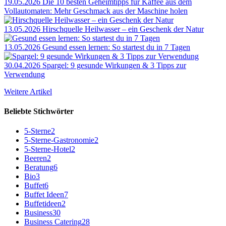
19.05.2026
Die 10 besten Geheimtipps für Kaffee aus dem
Vollautomaten: Mehr Geschmack aus der Maschine holen
13.05.2026
Hirschquelle Heilwasser – ein Geschenk der Natur
13.05.2026
Gesund essen lernen: So startest du in 7 Tagen
30.04.2026
Spargel: 9 gesunde Wirkungen & 3 Tipps zur
Verwendung
Weitere Artikel
Beliebte Stichwörter
5-Sterne
2
5-Sterne-Gastronomie
2
5-Sterne-Hotel
2
Beeren
2
Beratung
6
Bio
3
Buffet
6
Buffet Ideen
7
Buffetideen
2
Business
30
Business Catering
28